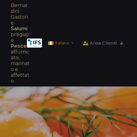
Bernar
dini
Gaston
e:
Salumi
pregiati
e
Area Clienti
Italiano
Pesce
affumic
ato,
marinat
o e
affettat
o.