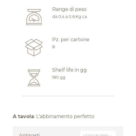
Range di peso
da 0,4 a 0,6 Kg ca.
Pz. per cartone
8
Shelf life in gg
180 gg
A tavola
: L'abbinamento perfetto
Antipasti