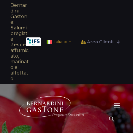
Bernar
dini
Gaston
e:
Salumi
pregiati
e
Area Clienti
Italiano
Pesce
affumic
ato,
marinat
o e
affettat
o.