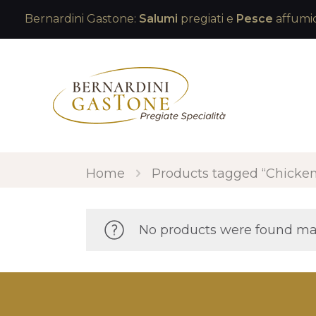
Bernardini Gastone:
Salumi
pregiati e
Pesce
affumic
Home
Products tagged “Chicke
No products were found mat