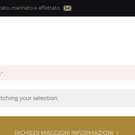
ato, marinato e affettato.
n”
ching your selection.
RICHIEDI MAGGIORI INFORMAZIONI